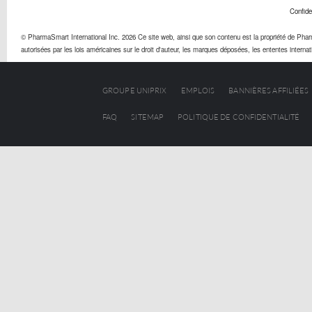
Confiden
© PharmaSmart International Inc. 2026 Ce site web, ainsi que son contenu est la propriété de PharmaS
autorisées par les lois américaines sur le droit d'auteur, les marques déposées, les ententes internation
GROUPE UNIPRIX
EMPLOIS
BANNIÈRES AFFILIÉES
FAQ
SITEMAP
POLITIQUE DE CONFIDENTIALITÉ